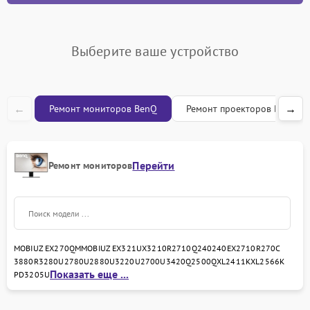
Выберите ваше устройство
←
→
Ремонт мониторов BenQ
Ремонт проекторов BenQ
Перейти
Ремонт мониторов
MOBIUZ EX270QM
MOBIUZ EX321UX
3210R
2710Q
240
240
EX2710R
270C
3880R
3280U
2780U
2880U
3220U
2700U
3420Q
2500Q
XL2411K
XL2566K
Показать еще ...
PD3205U