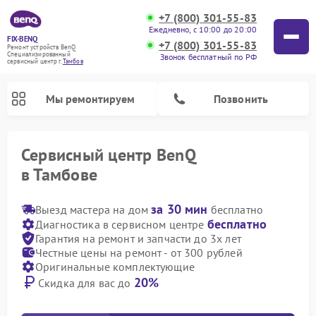
+7 (800) 301-55-83
Ежедневно, с 10:00 до 20:00
FIX-BENQ
+7 (800) 301-55-83
Ремонт устройств BenQ
Специализированный
Звонок бесплатный по РФ
cервисный центр г.
Тамбов
Мы ремонтируем
Позвонить
Сервисный центр BenQ
в Тамбове
Ремонт интерактивных панелей BenQ
за 30 мин
Выезд мастера на дом
бесплатно
бесплатно
Диагностика в сервисном центре
Гарантия на ремонт и запчасти до 3х лет
Честные цены на ремонт - от 300 рублей
Оригинальные комплектующие
20%
Скидка для вас до