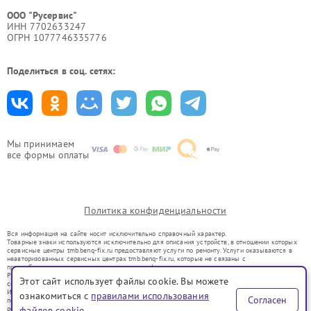
ООО "Русервис"
ИНН 7702633247
ОГРН 1077746335776
Поделиться в соц. сетях:
Мы принимаем
все формы оплаты
Политика конфиденциальности
Вся информация на сайте носит исключительно справочный характер.
Товарные знаки используются исключительно для описания устройств, в отношении которых
сервисные центры tmb.benq-fix.ru предоставляют услуги по ремонту. Услуги оказываются в
неавторизованных сервисных центрах tmb.benq-fix.ru, которые не связаны с
правообладателями товарных знаков или их официальными представителями.
Ремонт осуществляется для устройств, уже введенных в гражданский оборот в соответствии
Этот сайт использует файлы cookie. Вы можете
со статьей 1487 ГК РФ.
Использование товарных знаков не преследует цели индивидуализации услуг или введения
ознакомиться с
правилами использования
Согласен
потребителей в заблуждение, а служит для информирования о предоставляемых услугах по
ремонту техники указанных брендов.
файлов cookie