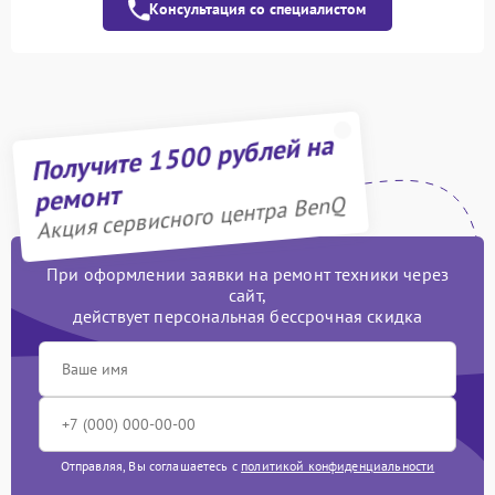
Консультация со специалистом
Замена лампы
1400 рублей
подсветки
Ремонт подсветки
900 рублей
Замена разъёмов (HDMI,
Получите 1500 рублей на
1500 рублей
DVI, Дисплей порта)
ремонт
Акция сервисного центра BenQ
При оформлении заявки на ремонт техники через
сайт,
действует персональная бессрочная скидка
Отправляя, Вы соглашаетесь с
политикой конфиденциальности